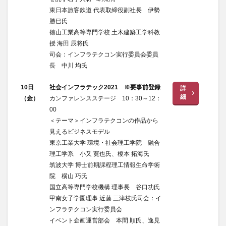
東日本旅客鉄道 代表取締役副社長 伊勢
勝巳氏
徳山工業高等専門学校 土木建築工学科教
授 海田 辰将氏
司会：インフラテクコン実行委員会委員
長 中川 均氏
10日
社会インフラテック2021 ※要事前登録
詳
細
（金）
カンファレンスステージ 10：30～12：
00
＜テーマ＞インフラテクコンの作品から
見えるビジネスモデル
東京工業大学 環境・社会理工学院 融合
理工学系 小又 寛也氏、榎本 拓海氏
筑波大学 博士前期課程理工情報生命学術
院 横山 巧氏
国立高等専門学校機構 理事長 谷口功氏
甲南女子学園理事 近藤 三津枝氏司会：イ
ンフラテクコン実行委員会
イベント企画運営部会 本間 順氏、逸見